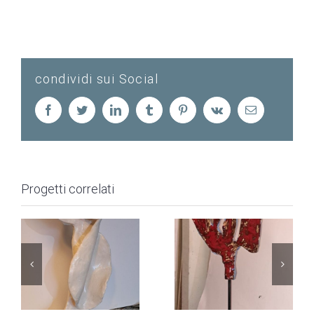
condividi sui Social
Facebook
Twitter
LinkedIn
Tumblr
Pinterest
Vk
Email
Progetti correlati